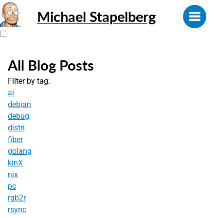
Michael Stapelberg
All Blog Posts
Filter by tag:
ai
debian
debug
distri
fiber
golang
kinX
nix
pc
rgb2r
rsync