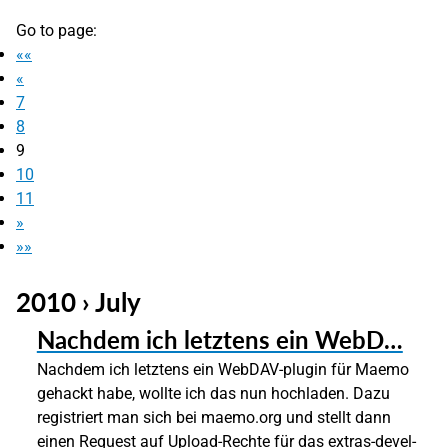
Go to page:
««
«
7
8
9
10
11
»
»»
2010 › July
Nachdem ich letztens ein WebD…
Nachdem ich letztens ein WebDAV-plugin für Maemo
gehackt habe, wollte ich das nun hochladen. Dazu
registriert man sich bei maemo.org und stellt dann
einen Request auf Upload-Rechte für das extras-devel-