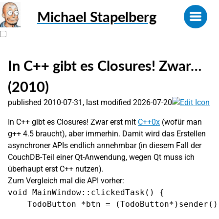
Michael Stapelberg
In C++ gibt es Closures! Zwar…
(2010)
published 2010-07-31, last modified 2026-07-20
In C++ gibt es Closures! Zwar erst mit
C++0x
(wofür man
g++ 4.5 braucht), aber immerhin. Damit wird das Erstellen
asynchroner APIs endlich annehmbar (in diesem Fall der
CouchDB-Teil einer Qt-Anwendung, wegen Qt muss ich
überhaupt erst C++ nutzen).
Zum Vergleich mal die API vorher:
void MainWindow::clickedTask() {

    TodoButton *btn = (TodoButton*)sender();