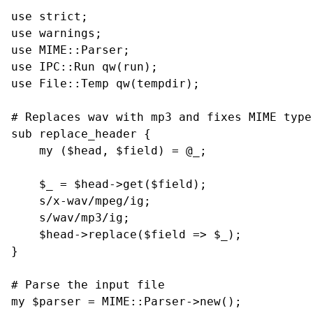
use strict;

use warnings;

use MIME::Parser;

use IPC::Run qw(run);

use File::Temp qw(tempdir);

# Replaces wav with mp3 and fixes MIME type 
sub replace_header {

    my ($head, $field) = @_;

    $_ = $head->get($field);

    s/x-wav/mpeg/ig;

    s/wav/mp3/ig;

    $head->replace($field => $_);

}

# Parse the input file

my $parser = MIME::Parser->new();
