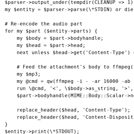
$parser->output_under(tempdir(CLEANUP => 1))
my $entity = $parser->parse(\*STDIN) or die 
# Re-encode the audio part

for my $part ($entity->parts) {

    my $body = $part->bodyhandle;

    my $head = $part->head;

    next unless $head->get('Content-Type') =
    # Feed the attachment's body to ffmpeg(
    my $mp3;

    my @cmd = qw(ffmpeg -i - -ar 16000 -ab 
    run \@cmd, '<', \$body->as_string, '>',
    $part->bodyhandle(MIME::Body::Scalar->ne
    replace_header($head, 'Content-Type');

    replace_header($head, 'Content-Dispositi
}
