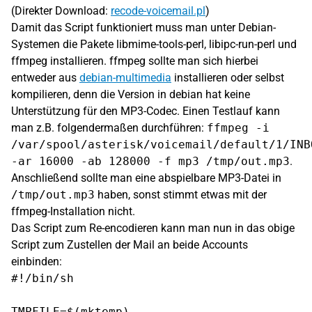
(Direkter Download:
recode-voicemail.pl
)
Damit das Script funktioniert muss man unter Debian-
Systemen die Pakete libmime-tools-perl, libipc-run-perl und
ffmpeg installieren. ffmpeg sollte man sich hierbei
entweder aus
debian-multimedia
installieren oder selbst
kompilieren, denn die Version in debian hat keine
Unterstützung für den MP3-Codec. Einen Testlauf kann
man z.B. folgendermaßen durchführen:
ffmpeg -i
/var/spool/asterisk/voicemail/default/1/INB
-ar 16000 -ab 128000 -f mp3 /tmp/out.mp3
.
Anschließend sollte man eine abspielbare MP3-Datei in
/tmp/out.mp3
haben, sonst stimmt etwas mit der
ffmpeg-Installation nicht.
Das Script zum Re-encodieren kann man nun in das obige
Script zum Zustellen der Mail an beide Accounts
einbinden:
#!/bin/sh

TMPFILE=$(mktemp)
