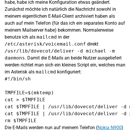
habe, habe ich meine Konfiguration etwas geändert.
Zunächst möchte ich natürlich die Nachricht sowohl in
meinem eigentlichen E-Mail-Client archiviert haben als
auch auf mein Telefon (für das ich ein separates Konto auf
meinem Mailserver habe) bekommen. Normalerweise
benutze ich als
mailcmd
in der
/etc/asterisk/voicemail.conf
direkt
/usr/lib/dovecot/deliver -d michael -m
daemons
. Damit die E-Mails an beide Nutzer ausgeliefert
werden richtet man sich ein kleines Script ein, welches man
im Asterisk als
mailcmd
konfiguriert:
#!/bin/sh

TMPFILE=$(mktemp)

cat > $TMPFILE

cat $TMPFILE | /usr/lib/dovecot/deliver -d 
cat $TMPFILE | /usr/lib/dovecot/deliver -d 
Die E-Mails werden nun auf meinem Telefon (
Nokia N900
)